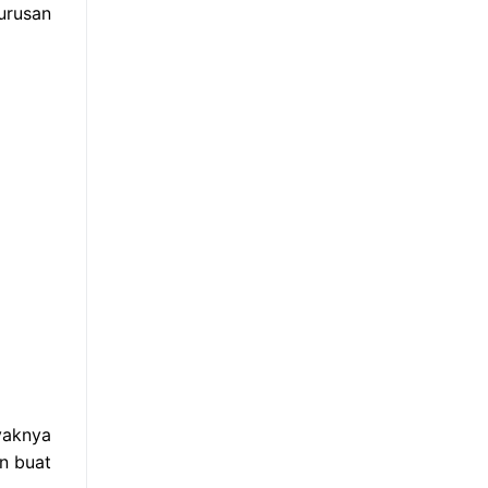
urusan
yaknya
n buat