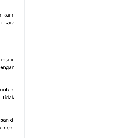
a kami
n cara
resmi.
dengan
intah.
 tidak
san di
kumen-