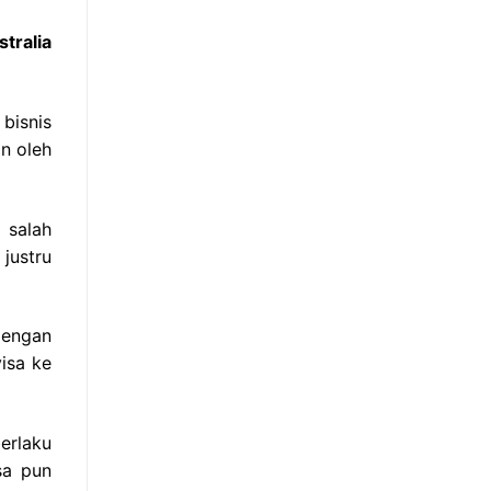
tralia
bisnis
an oleh
 salah
justru
dengan
isa ke
erlaku
sa pun