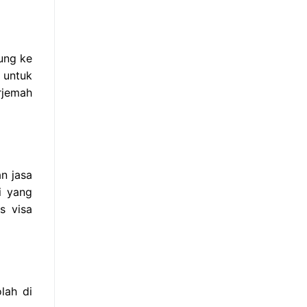
ung ke
 untuk
rjemah
n jasa
i yang
s visa
lah di