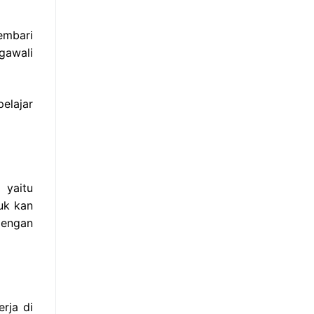
embari
gawali
elajar
 yaitu
uk kan
dengan
rja di