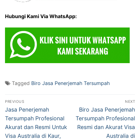
Hubungi Kami Via WhatsApp:
Tagged
Biro Jasa Penerjemah Tersumpah
Post
PREVIOUS
NEXT
navigation
Previous
Next
Jasa Penerjemah
Biro Jasa Penerjemah
post:
post:
Tersumpah Profesional
Tersumpah Profesional
Akurat dan Resmi Untuk
Resmi dan Akurat Visa
Visa Australia di Kaur,
Australia di