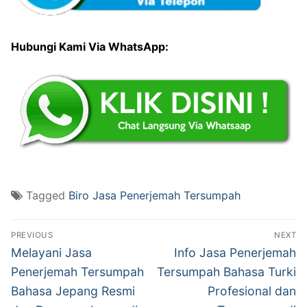
Hubungi Kami Via WhatsApp:
Tagged
Biro Jasa Penerjemah Tersumpah
Post
PREVIOUS
NEXT
navigation
Previous
Next
Melayani Jasa
Info Jasa Penerjemah
post:
post:
Penerjemah Tersumpah
Tersumpah Bahasa Turki
Bahasa Jepang Resmi
Profesional dan