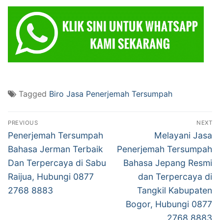
Tagged
Biro Jasa Penerjemah Tersumpah
Post
PREVIOUS
NEXT
navigation
Previous
Next
Penerjemah Tersumpah
Melayani Jasa
post:
post:
Bahasa Jerman Terbaik
Penerjemah Tersumpah
Dan Terpercaya di Sabu
Bahasa Jepang Resmi
Raijua, Hubungi 0877
dan Terpercaya di
2768 8883
Tangkil Kabupaten
Bogor, Hubungi 0877
2768 8883