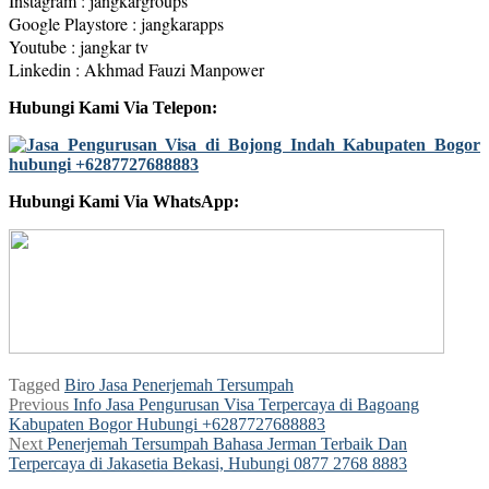
Instagram : jangkargroups
Google Playstore : jangkarapps
Youtube : jangkar tv
Linkedin : Akhmad Fauzi Manpower
Hubungi Kami Via Telepon:
Hubungi Kami Via WhatsApp:
Tagged
Biro Jasa Penerjemah Tersumpah
Post
Previous
Previous
Info Jasa Pengurusan Visa Terpercaya di Bagoang
post:
Kabupaten Bogor Hubungi +6287727688883
navigation
Next
Next
Penerjemah Tersumpah Bahasa Jerman Terbaik Dan
post:
Terpercaya di Jakasetia Bekasi, Hubungi 0877 2768 8883