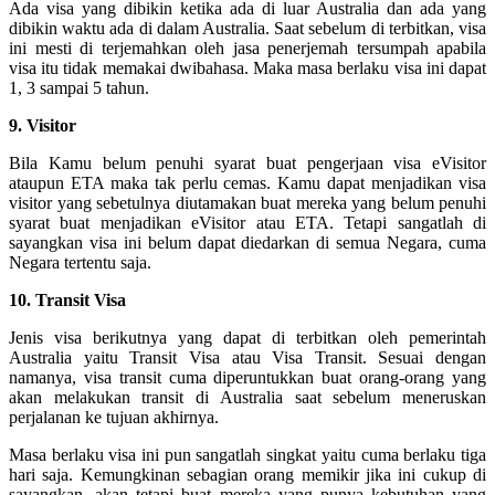
Ada visa yang dibikin ketika ada di luar Australia dan ada yang
dibikin waktu ada di dalam Australia. Saat sebelum di terbitkan, visa
ini mesti di terjemahkan oleh jasa penerjemah tersumpah apabila
visa itu tidak memakai dwibahasa. Maka masa berlaku visa ini dapat
1, 3 sampai 5 tahun.
9. Visitor
Bila Kamu belum penuhi syarat buat pengerjaan visa eVisitor
ataupun ETA maka tak perlu cemas. Kamu dapat menjadikan visa
visitor yang sebetulnya diutamakan buat mereka yang belum penuhi
syarat buat menjadikan eVisitor atau ETA. Tetapi sangatlah di
sayangkan visa ini belum dapat diedarkan di semua Negara, cuma
Negara tertentu saja.
10. Transit Visa
Jenis visa berikutnya yang dapat di terbitkan oleh pemerintah
Australia yaitu Transit Visa atau Visa Transit. Sesuai dengan
namanya, visa transit cuma diperuntukkan buat orang-orang yang
akan melakukan transit di Australia saat sebelum meneruskan
perjalanan ke tujuan akhirnya.
Masa berlaku visa ini pun sangatlah singkat yaitu cuma berlaku tiga
hari saja. Kemungkinan sebagian orang memikir jika ini cukup di
sayangkan, akan tetapi buat mereka yang punya kebutuhan yang