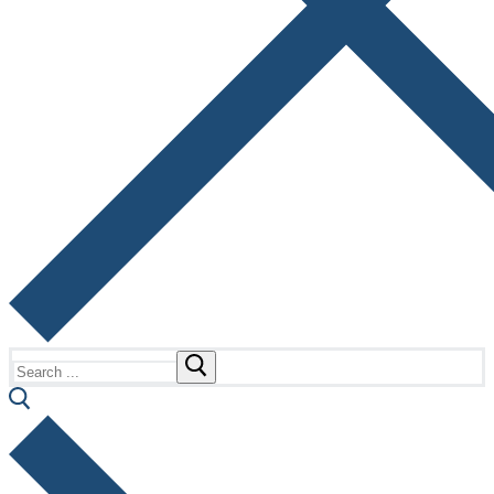
Search
for: