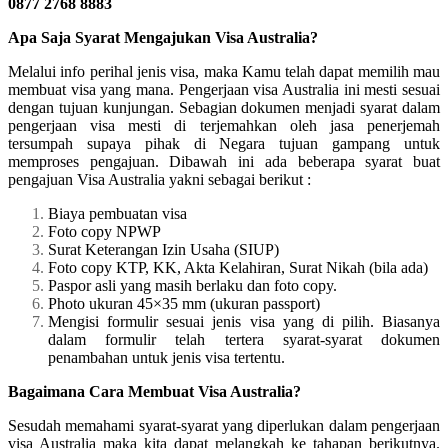
0877 2768 8883
Apa Saja Syarat Mengajukan Visa Australia?
Melalui info perihal jenis visa, maka Kamu telah dapat memilih mau
membuat visa yang mana. Pengerjaan visa Australia ini mesti sesuai
dengan tujuan kunjungan. Sebagian dokumen menjadi syarat dalam
pengerjaan visa mesti di terjemahkan oleh jasa penerjemah
tersumpah supaya pihak di Negara tujuan gampang untuk
memproses pengajuan. Dibawah ini ada beberapa syarat buat
pengajuan Visa Australia yakni sebagai berikut :
Biaya pembuatan visa
Foto copy NPWP
Surat Keterangan Izin Usaha (SIUP)
Foto copy KTP, KK, Akta Kelahiran, Surat Nikah (bila ada)
Paspor asli yang masih berlaku dan foto copy.
Photo ukuran 45×35 mm (ukuran passport)
Mengisi formulir sesuai jenis visa yang di pilih. Biasanya
dalam formulir telah tertera syarat-syarat dokumen
penambahan untuk jenis visa tertentu.
Bagaimana Cara Membuat Visa Australia?
Sesudah memahami syarat-syarat yang diperlukan dalam pengerjaan
visa Australia maka kita dapat melangkah ke tahapan berikutnya.