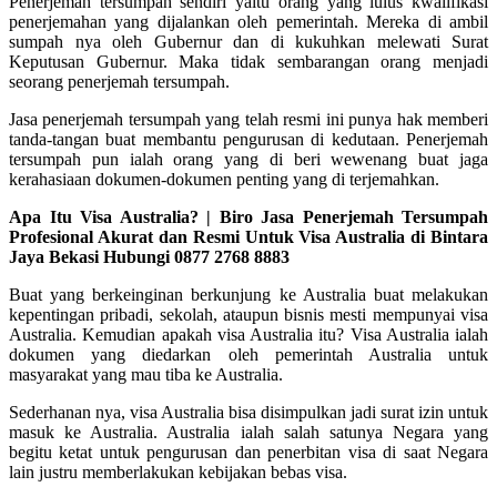
Penerjemah tersumpah sendiri yaitu orang yang lulus kwalifikasi
penerjemahan yang dijalankan oleh pemerintah. Mereka di ambil
sumpah nya oleh Gubernur dan di kukuhkan melewati Surat
Keputusan Gubernur. Maka tidak sembarangan orang menjadi
seorang penerjemah tersumpah.
Jasa penerjemah tersumpah yang telah resmi ini punya hak memberi
tanda-tangan buat membantu pengurusan di kedutaan. Penerjemah
tersumpah pun ialah orang yang di beri wewenang buat jaga
kerahasiaan dokumen-dokumen penting yang di terjemahkan.
Apa Itu Visa Australia? | Biro Jasa Penerjemah Tersumpah
Profesional Akurat dan Resmi Untuk Visa Australia di Bintara
Jaya Bekasi Hubungi 0877 2768 8883
Buat yang berkeinginan berkunjung ke Australia buat melakukan
kepentingan pribadi, sekolah, ataupun bisnis mesti mempunyai visa
Australia. Kemudian apakah visa Australia itu? Visa Australia ialah
dokumen yang diedarkan oleh pemerintah Australia untuk
masyarakat yang mau tiba ke Australia.
Sederhanan nya, visa Australia bisa disimpulkan jadi surat izin untuk
masuk ke Australia. Australia ialah salah satunya Negara yang
begitu ketat untuk pengurusan dan penerbitan visa di saat Negara
lain justru memberlakukan kebijakan bebas visa.