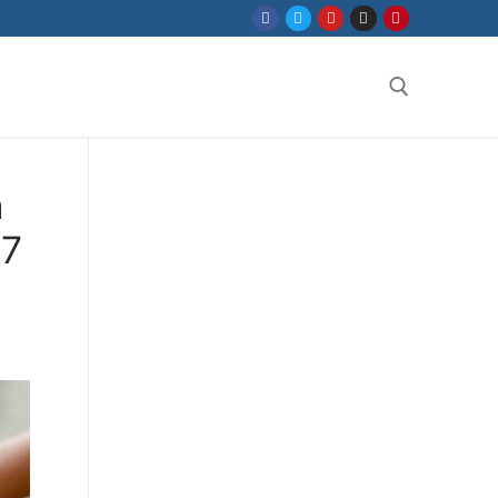
Search for:
n
77