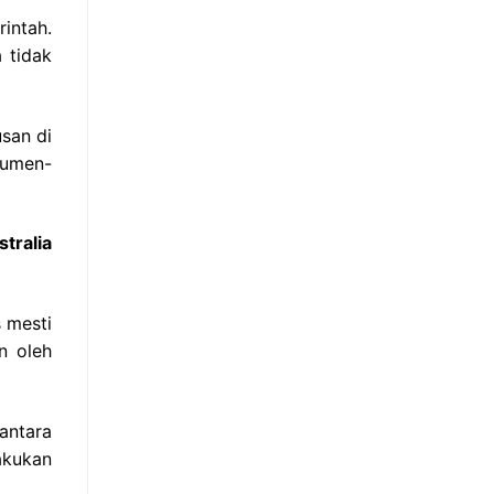
intah.
 tidak
san di
kumen-
tralia
 mesti
n oleh
iantara
akukan