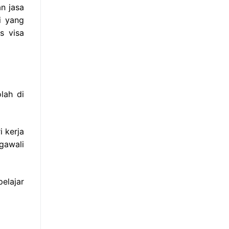
n jasa
i yang
s visa
lah di
 kerja
gawali
elajar