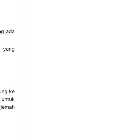
ng ada
s yang
ung ke
 untuk
rjemah