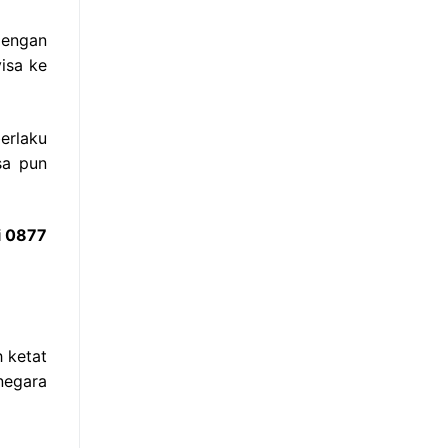
dengan
isa ke
erlaku
sa pun
i 0877
h ketat
negara