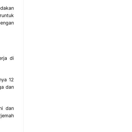
edakan
runtuk
dengan
rja di
nya 12
ga dan
ni dan
rjemah