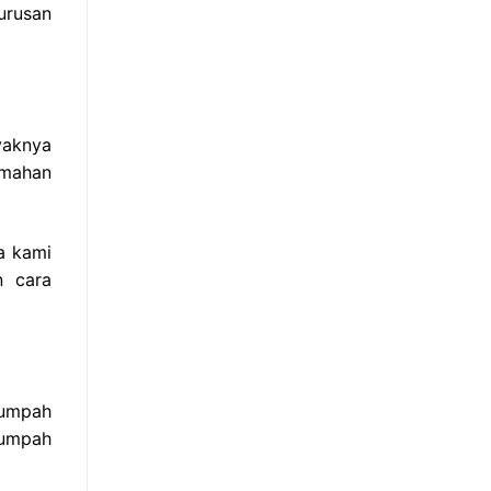
urusan
yaknya
emahan
a kami
n cara
sumpah
sumpah