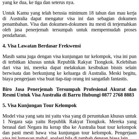
yang ke dua, ke tiga dan seterus nya.
Untuk Kamu yang telah berusia minimum 18 tahun dan mau kerja
di Australia dapat mengatur visa ini dan sebagian dokumen
penambahan. Visa dan dokumen-dokumen itu mesti di terjemahkan
oleh jasa penerjemah tersumpah untuk mempermudah proses
pendaftaran.
4. Visa Lawatan Berdasar Frekwensi
Masih sama juga dengan visa kunjungan tur kelompok, visa ini pun
di terbitkan khusus untuk Republik Rakyat Tiongkok. Kelebihan
dari visa ini, mereka dapat melakukan kesibukan bisnis selain
berwisata dan berkunjung ke keluarga di Australia. Meski begitu,
biaya pengerjaan visa buat tiap-tiap orang ini sangatlah fantastis.
Biro Jasa Penerjemah Tersumpah Profesional Akurat dan
Resmi Untuk Visa Australia di Barru Hubungi 0877 2768 8883
5. Visa Kunjungan Tour Kelompok
Model visa yang satu ini yaitu visa yang di peruntukan khusus untuk
1 Negara saja yaitu Republik Rakyat Tiongkok. Mereka yang
berasal dari Negara itu kerap tiba ke Australia buat tour kelompok
dan pasti mesti bawa visa kunjungan tour kelompok. Pengerjaan
visa ini lumayan mahal, apalagi bila di tambah dengan biasa lain.