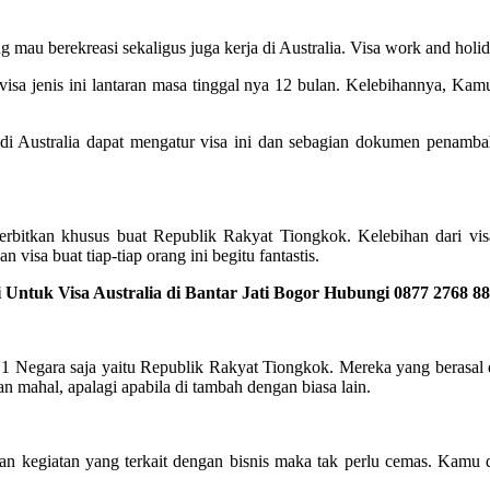
ng mau berekreasi sekaligus juga kerja di Australia. Visa work and hol
isa jenis ini lantaran masa tinggal nya 12 bulan. Kelebihannya, Kamu
i Australia dapat mengatur visa ini dan sebagian dokumen penambah
terbitkan khusus buat Republik Rakyat Tiongkok. Kelebihan dari visa
 visa buat tiap-tiap orang ini begitu fantastis.
Untuk Visa Australia di Bantar Jati Bogor Hubungi 0877 2768 8
 1 Negara saja yaitu Republik Rakyat Tiongkok. Mereka yang berasal d
n mahal, apalagi apabila di tambah dengan biasa lain.
kan kegiatan yang terkait dengan bisnis maka tak perlu cemas. Kamu d