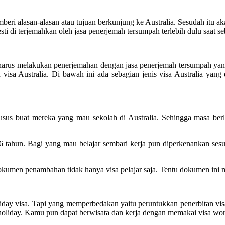
eri alasan-alasan atau tujuan berkunjung ke Australia. Sesudah itu aka
ti di terjemahkan oleh jasa penerjemah tersumpah terlebih dulu saat seb
l harus melakukan penerjemahan dengan jasa penerjemah tersumpah yang
sa Australia. Di bawah ini ada sebagian jenis visa Australia yang d
r khusus buat mereka yang mau sekolah di Australia. Sehingga masa ber
6 tahun. Bagi yang mau belajar sembari kerja pun diperkenankan se
men penambahan tidak hanya visa pelajar saja. Tentu dokumen ini mes
ay visa. Tapi yang memperbedakan yaitu peruntukkan penerbitan visa
d holiday. Kamu pun dapat berwisata dan kerja dengan memakai visa wor