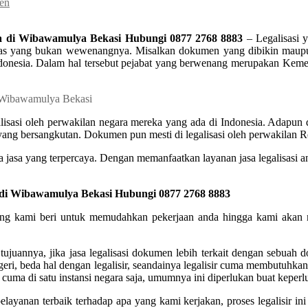
men
a di Wibawamulya Bekasi Hubungi 0877 2768 8883
– Legalisasi 
tas yang bukan wewenangnya. Misalkan dokumen yang dibikin maupun 
lik Indonesia. Dalam hal tersebut pejabat yang berwenang merupakan 
asi oleh perwakilan negara mereka yang ada di Indonesia. Adapun dok
 yang bersangkutan. Dokumen pun mesti di legalisasi oleh perwakilan Re
a jasa yang terpercaya. Dengan memanfaatkan layanan jasa legalisasi an
 di Wibawamulya Bekasi Hubungi 0877 2768 8883
a yang kami beri untuk memudahkan pekerjaan anda hingga kami akan
juannya, jika jasa legalisasi dokumen lebih terkait dengan sebuah 
egeri, beda hal dengan legalisir, seandainya legalisir cuma membutuhka
cuma di satu instansi negara saja, umumnya ini diperlukan buat keperl
layanan terbaik terhadap apa yang kami kerjakan, proses legalisir 