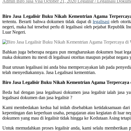
Admin Biro Jasa Visa
October 21, 2020
Legalisir / Legalisasi Doku
Biro Jasa Legalisir Buku Nikah Kementrian Agama Terpercay
tertentu. Berarti bahwa dokumen tidak dapat di
legalisasi
oleh otori
negeri, maka hal tersebut perlu di legalisasi oleh pejabat Repub
Luar Negeri.
Bahkan juga beberapa negara pun mengharuskan dokumen buat legalis
maka dokumen itu mesti di legalisasi otoritas maupun pejabat negara
Buat urusan legalisasi ini anda bisa mempercayakan lah pada penyedi
telah menyediakannya. Jasa Legalisasi kementrian.
Biro Jasa Legalisir Buku Nikah Kementrian Agama Terpercaya
Beda hal dengan jasa legalisasi dokumen jasa legalisir ialah jas
legalisasi dokumen dan jasa legalisir ?
Kami membedakan kedua hal inilah disebabkan ketidaksamaan dari tu
kepentingan dan keperluan usaha, pengajaran atau kegiatan di luar n
dokumen yang mau di legalisir tidak hingga ke Kedutaan Asing tetapi 
Untuk memudahkan proses legalisir anda, kami selalu memberikan pe