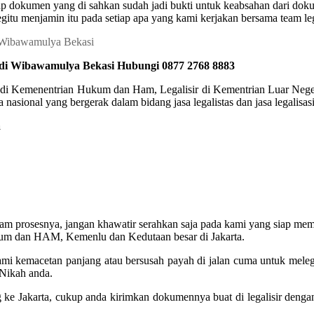
 dokumen yang di sahkan sudah jadi bukti untuk keabsahan dari dokumen
gitu menjamin itu pada setiap apa yang kami kerjakan bersama team leg
 di Wibawamulya Bekasi Hubungi 0877 2768 8883
r di Kemenentrian Hukum dan Ham, Legalisir di Kementrian Luar Negeri
nasional yang bergerak dalam bidang jasa legalistas dan jasa legalisa
a
lam prosesnya, jangan khawatir serahkan saja pada kami yang siap mem
kum dan HAM, Kemenlu dan Kedutaan besar di Jakarta.
alami kemacetan panjang atau bersusah payah di jalan cuma untuk mele
Nikah anda.
ang ke Jakarta, cukup anda kirimkan dokumennya buat di legalisir den