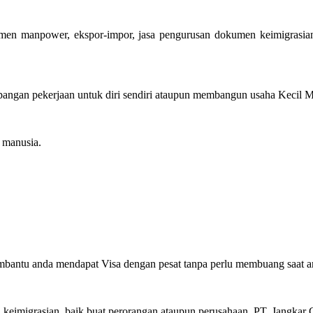
utmen manpower, ekspor-impor, jasa pengurusan dokumen keimigrasia
ngan pekerjaan untuk diri sendiri ataupun membangun usaha Kecil Men
manusia.
mbantu anda mendapat Visa dengan pesat tanpa perlu membuang saat a
eimigrasian, baik buat perorangan ataupun perusahaan, PT. Jangkar G