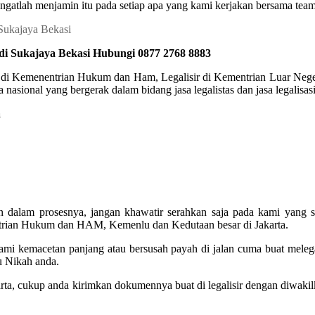
ngatlah menjamin itu pada setiap apa yang kami kerjakan bersama team 
di Sukajaya Bekasi Hubungi 0877 2768 8883
r di Kemenentrian Hukum dan Ham, Legalisir di Kementrian Luar Negeri
nasional yang bergerak dalam bidang jasa legalistas dan jasa legalisa
a
an dalam prosesnya, jangan khawatir serahkan saja pada kami yang
entrian Hukum dan HAM, Kemenlu dan Kedutaan besar di Jakarta.
alami kemacetan panjang atau bersusah payah di jalan cuma buat mele
u Nikah anda.
akarta, cukup anda kirimkan dokumennya buat di legalisir dengan diwak