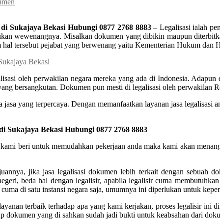
kumen
 di Sukajaya Bekasi Hubungi 0877 2768 8883
– Legalisasi ialah pe
ukan wewenangnya. Misalkan dokumen yang dibikin maupun diterbitkan
Dalam hal tersebut pejabat yang berwenang yaitu Kementerian Hukum da
asi oleh perwakilan negara mereka yang ada di Indonesia. Adapun dok
 yang bersangkutan. Dokumen pun mesti di legalisasi oleh perwakilan Re
a jasa yang terpercaya. Dengan memanfaatkan layanan jasa legalisasi an
di Sukajaya Bekasi Hubungi 0877 2768 8883
ang kami beri untuk memudahkan pekerjaan anda maka kami akan menanga
annya, jika jasa legalisasi dokumen lebih terkait dengan sebuah d
negeri, beda hal dengan legalisir, apabila legalisir cuma membutuhka
cuma di satu instansi negara saja, umumnya ini diperlukan untuk keper
ayanan terbaik terhadap apa yang kami kerjakan, proses legalisir in
 dokumen yang di sahkan sudah jadi bukti untuk keabsahan dari dokumen