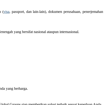
n (
visa
, passport, dan lain-lain), dokumen perusahaan, penerjemahan
engah yang bersifat nasional ataupun internasional.
nda yang berharga.
lobal Groups siap memberikan solusi terbaik sesuai keperluan Anda.