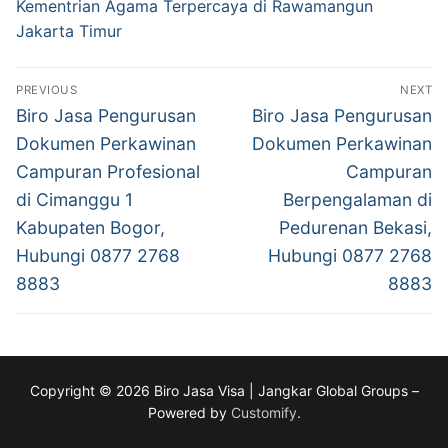
Kementrian Agama Terpercaya di Rawamangun
Jakarta Timur
Post
PREVIOUS
NEXT
navigation
Previous
Next
Biro Jasa Pengurusan
Biro Jasa Pengurusan
post:
post:
Dokumen Perkawinan
Dokumen Perkawinan
Campuran Profesional
Campuran
di Cimanggu 1
Berpengalaman di
Kabupaten Bogor,
Pedurenan Bekasi,
Hubungi 0877 2768
Hubungi 0877 2768
8883
8883
Copyright © 2026 Biro Jasa Visa | Jangkar Global Groups –
Powered by
Customify
.