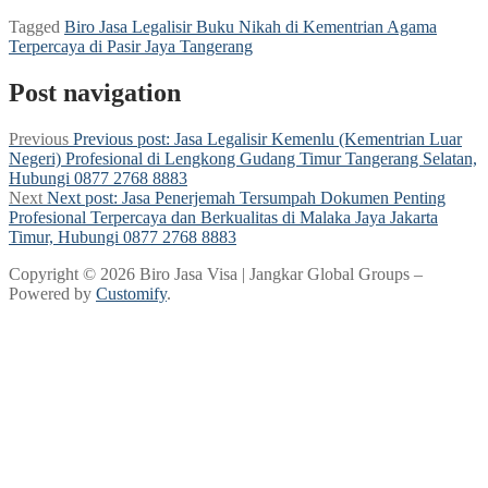
Tagged
Biro Jasa Legalisir Buku Nikah di Kementrian Agama
Terpercaya di Pasir Jaya Tangerang
Post navigation
Previous
Previous post:
Jasa Legalisir Kemenlu (Kementrian Luar
Negeri) Profesional di Lengkong Gudang Timur Tangerang Selatan,
Hubungi 0877 2768 8883
Next
Next post:
Jasa Penerjemah Tersumpah Dokumen Penting
Profesional Terpercaya dan Berkualitas di Malaka Jaya Jakarta
Timur, Hubungi 0877 2768 8883
Copyright © 2026 Biro Jasa Visa | Jangkar Global Groups –
Powered by
Customify
.