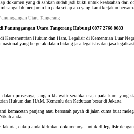
p dokumen yang di sahkan sudah jadi bukti untuk keabsahan dari dok
ami sangatlah menjamin itu pada setiap apa yang kami kerjakan bersama 
 di Panunggangan Utara Tangerang Hubungi 0877 2768 8883
r di Kemenentrian Hukum dan Ham, Legalisir di Kementrian Luar Negeri
nasional yang bergerak dalam bidang jasa legalistas dan jasa legalisa
a
an dalam prosesnya, jangan khawatir serahkan saja pada kami yang 
entrian Hukum dan HAM, Kemenlu dan Kedutaan besar di Jakarta.
alami kemacetan panjang atau bersusah payah di jalan cuma buat mele
Nikah anda.
 ke Jakarta, cukup anda kirimkan dokumennya untuk di legalisir deng