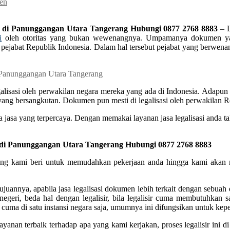
men
a di Panunggangan Utara Tangerang Hubungi 0877 2768 8883
– L
i
oleh otoritas yang bukan wewenangnya. Umpamanya dokumen yang
 oleh pejabat Republik Indonesia. Dalam hal tersebut pejabat yang be
sasi oleh perwakilan negara mereka yang ada di Indonesia. Adapun dok
 yang bersangkutan. Dokumen pun mesti di legalisasi oleh perwakilan Re
a jasa yang terpercaya. Dengan memakai layanan jasa legalisasi anda ta
 di Panunggangan Utara Tangerang Hubungi 0877 2768 8883
a yang kami beri untuk memudahkan pekerjaan anda hingga kami akan
uannya, apabila jasa legalisasi dokumen lebih terkait dengan sebuah
 negeri, beda hal dengan legalisir, bila legalisir cuma membutuhkan 
cuma di satu instansi negara saja, umumnya ini difungsikan untuk kepe
ayanan terbaik terhadap apa yang kami kerjakan, proses legalisir in