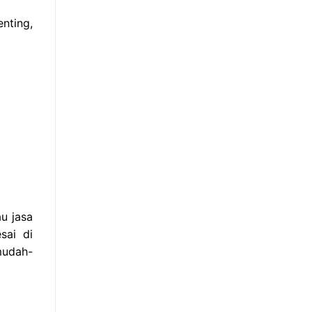
nting,
u jasa
sai di
mudah-