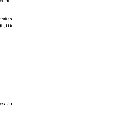
jemput
rimkan
i jasa
esaian