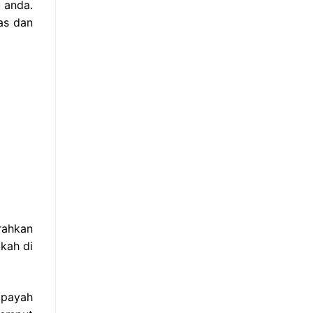
 anda.
as dan
rahkan
kah di
 payah