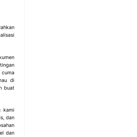
dahkan
lisasi
okumen
tingan
r cuma
mau di
n buat
g kami
s, dan
bsahan
el dan