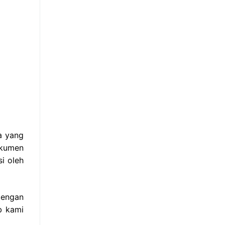
a yang
okumen
i oleh
Dengan
b kami