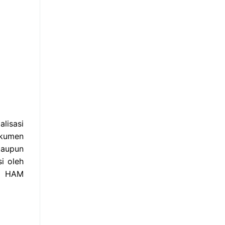
alisasi
okumen
maupun
si oleh
an HAM