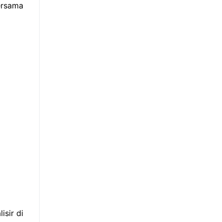
ersama
sir di