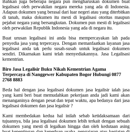
Bahkan juga beberapa negara pun mengharuskan dokumen buat
legalisasi oleh perwakilan negara mereka yang ada di Indonesia.
Adapun dokumen yang berasal dari luar negeri atau yang diterbitkan
di tanah, maka dokumen itu mesti di legalisasi otoritas maupun
pejabat negara yang bersangkutan. Dokumen pun mesti di legalisasi
oleh perwakilan Republik Indonesia yang ada di negara itu.
Buat urusan legalisasi ini anda bisa mempercayakan lah pada
penyedia jasa yang terpercaya. Dengan memanfaatkan layanan jasa
legalisasi anda tak perlu susah-susah untuk legalisasi dokumen
sendiri. Dikarnakan kami telah menyediakannya. Jasa Legalisasi
kementrian.
Biro Jasa Legalisir Buku Nikah Kementrian Agama
Terpercaya di Nanggewer Kabupaten Bogor Hubungi 0877
2768 8883
Beda hal dengan jasa legalisasi dokumen jasa legalisir ialah jasa
yang kami beri buat memudahkan pekerjaan anda jadi kami akan
menanganinya dengan pesat dan tepat waktu, apa bedanya dari jasa
legalisasi dokumen dan jasa legalisir ?
Kami membedakan kedua hal inilah sebab ketidaksamaan dari
tujuannya, bila jasa legalisasi dokumen lebih terkait dengan sebuah
dokumen yang mesti di legalkan hingga dan oleh kedutaan asing
buat kepentingan dan keperluan usaha, pengajaran atau kegiatan di