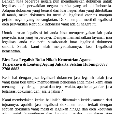
Bahkan juga beberapa negara pun mengharuskan dokumen untuk
legalisasi oleh perwakilan negara mereka yang ada di Indonesia.
Adapun dokumen yang berasal dari luar negeri atau yang diterbitkan
di tanah, maka dokumen itu mesti di legalisasi otoritas maupun
pejabat negara yang bersangkutan. Dokumen pun mesti di legalisasi
oleh perwakilan Republik Indonesia yang ada di negara itu.
Untuk urusan legalisasi ini anda bisa mempercayakan lah pada
penyedia jasa yang terpercaya. Dengan memanfaatkan layanan jasa
legalisasi anda tak perlu susah-susah buat legalisasi dokumen
sendiri. Sebab kami telah menyediakannya. Jasa Legalisasi
kementrian.
Biro Jasa Legalisir Buku Nikah Kementrian Agama
Terpercaya di Lenteng Agung Jakarta Selatan Hubungi 0877
2768 8883
Beda hal dengan jasa legalisasi dokumen jasa legalisir ialah jasa
yang kami beri untuk memudahkan pekerjaan anda maka kami akan
menanganinya dengan pesat dan tepat waktu, apa bedanya dari jasa
legalisasi dokumen dan jasa legalisir ?
Kami membedakan kedua hal inilah dikarnakan ketidaksamaan dari
tujuannya, apabila jasa legalisasi dokumen lebih terkait dengan
sebuah dokumen yang mesti di legalkan hingga dan oleh kedutaan
asing untuk kepentingan dan keperluan usaha, pengajaran atau