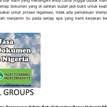
gama biar kami yang menangani anda cuma tinggal duduk mani
etiap dokumen yang di sahkan sudah jadi bukti untuk kea
akai untuk proses legalisasi, tidak ada pemalsuan stemp
atlah menjamin itu pada setiap apa yang kami kerjakan b
ama Terpercaya di Kota Batu Kabupaten Bogor Hubungi 0