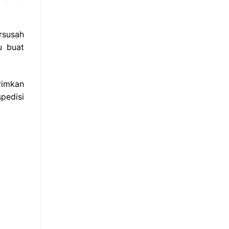
rsusah
u buat
rimkan
pedisi