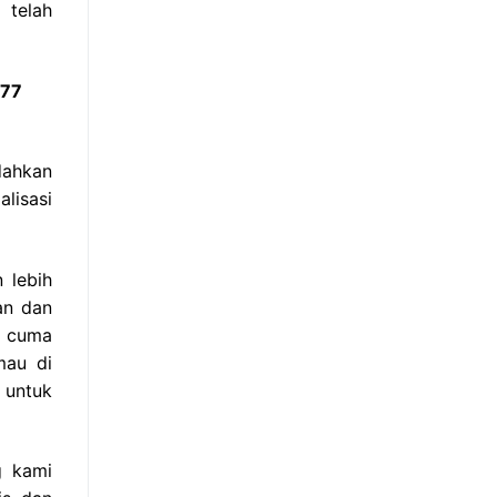
 telah
877
dahkan
lisasi
 lebih
an dan
r cuma
mau di
n untuk
g kami