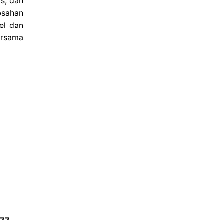
s, dan
bsahan
el dan
ersama
877