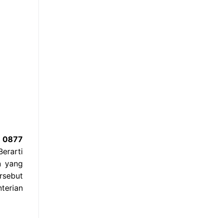
i 0877
erarti
n yang
rsebut
terian