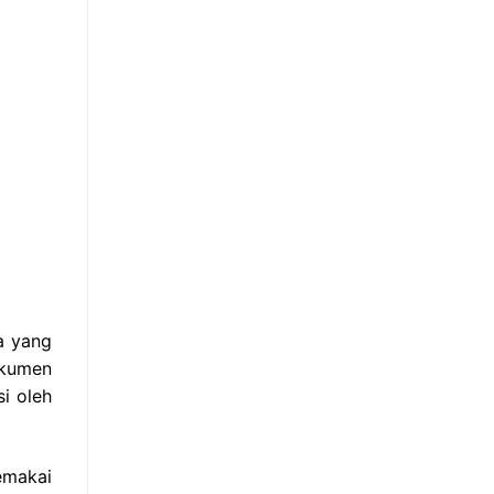
a yang
okumen
i oleh
emakai