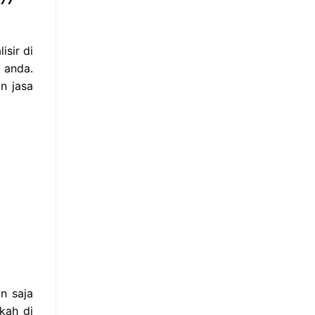
sir di
 anda.
n jasa
n saja
kah di