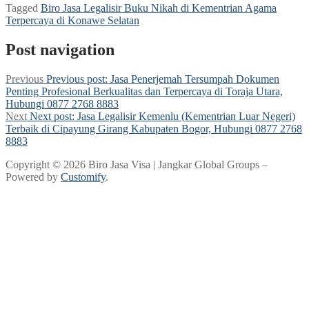
Tagged
Biro Jasa Legalisir Buku Nikah di Kementrian Agama
Terpercaya di Konawe Selatan
Post navigation
Previous
Previous post:
Jasa Penerjemah Tersumpah Dokumen
Penting Profesional Berkualitas dan Terpercaya di Toraja Utara,
Hubungi 0877 2768 8883
Next
Next post:
Jasa Legalisir Kemenlu (Kementrian Luar Negeri)
Terbaik di Cipayung Girang Kabupaten Bogor, Hubungi 0877 2768
8883
Copyright © 2026 Biro Jasa Visa | Jangkar Global Groups –
Powered by
Customify
.