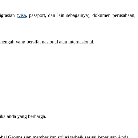
grasian (
visa
, passport, dan lain sebagainya), dokumen perusahaan,
ngah yang bersifat nasional atau internasional.
ika anda yang berharga.
bal Groups siap memberikan solusi terbaik sesuai keperluan Anda.