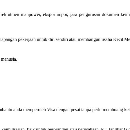
 rekrutmen manpower, ekspor-impor, jasa pengurusan dokumen keimi
pangan pekerjaan untuk diri sendiri atau membangun usaha Kecil Mene
manusia.
embantu anda memperoleh Visa dengan pesat tanpa perlu membuang ket
eimigrasian, baik untuk perorangan atau perusahaan, PT. Jangkar Glo