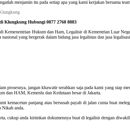
ngatlah menjamin itu pada setiap apa yang kami kerjakan bersama team 
 di Klungkung Hubungi 0877 2768 8883
r di Kemenentrian Hukum dan Ham, Legalisir di Kementrian Luar Negeri
nasional yang bergerak dalam bidang jasa legalistas dan jasa legalisa
a
lam prosesnya, jangan khawatir serahkan saja pada kami yang siap me
kum dan HAM, Kemenlu dan Kedutaan besar di Jakarta.
alami kemacetan panjang atau bersusah payah di jalan cuma buat mele
u Nikah anda.
akarta, cukup anda kirimkan dokumennya buat di legalisir dengan diwak