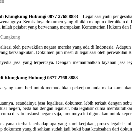
men
 di Klungkung Hubungi 0877 2768 8883
– Legalisasi yaitu pengesaha
wenangnya. Semisalnya dokumen yang dibikin maupun diterbitkan di In
am hal inilah pejabat yang berwenang merupakan Kementerian Hukum da
sasi oleh perwakilan negara mereka yang ada di Indonesia. Adapun dok
 yang bersangkutan. Dokumen pun mesti di legalisasi oleh perwakilan Re
yedia jasa yang terpercaya. Dengan memanfaatkan layanan jasa legal
 di Klungkung Hubungi 0877 2768 8883
 jasa yang kami beri untuk memudahkan pekerjaan anda maka kami akan
annya, seandainya jasa legalisasi dokumen lebih terkait dengan seb
luar negeri, beda hal dengan legalisir, bila legalisir cuma membutuhk
 cuma di satu instansi negara saja, umumnya ini digunakan untuk keper
layanan terbaik terhadap apa yang kami kerjakan, proses legalisir 
 dokumen yang di sahkan sudah jadi bukti buat keabsahan dari dokumen 