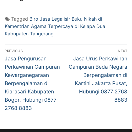
Tagged
Biro Jasa Legalisir Buku Nikah di
Kementrian Agama Terpercaya di Kelapa Dua
Kabupaten Tangerang
Post
PREVIOUS
NEXT
navigation
Previous
Next
Jasa Pengurusan
Jasa Urus Perkawinan
post:
post:
Perkawinan Campuran
Campuran Beda Negara
Kewarganegaraan
Berpengalaman di
Berpengalaman di
Kartini Jakarta Pusat,
Kiarasari Kabupaten
Hubungi 0877 2768
Bogor, Hubungi 0877
8883
2768 8883