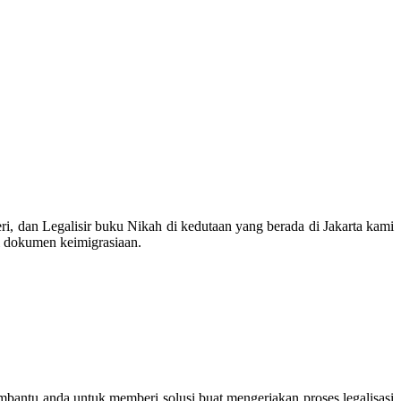
, dan Legalisir buku Nikah di kedutaan yang berada di Jakarta kami
si dokumen keimigrasiaan.
mbantu anda untuk memberi solusi buat mengerjakan proses legalisasi