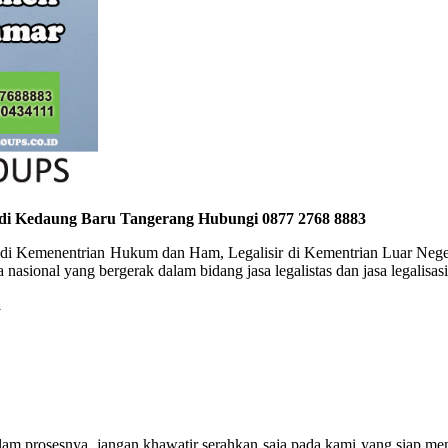
 di Kedaung Baru Tangerang Hubungi 0877 2768 8883
r di Kemenentrian Hukum dan Ham, Legalisir di Kementrian Luar Negeri
nasional yang bergerak dalam bidang jasa legalistas dan jasa legalisa
a
lam prosesnya, jangan khawatir serahkan saja pada kami yang siap me