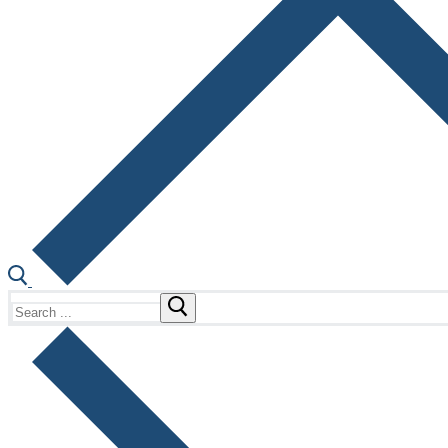
Search
for: