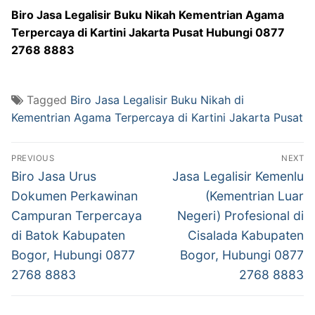
Biro Jasa Legalisir Buku Nikah Kementrian Agama
Terpercaya di Kartini Jakarta Pusat Hubungi 0877
2768 8883
Tagged
Biro Jasa Legalisir Buku Nikah di
Kementrian Agama Terpercaya di Kartini Jakarta Pusat
Post
PREVIOUS
NEXT
navigation
Previous
Next
Biro Jasa Urus
Jasa Legalisir Kemenlu
post:
post:
Dokumen Perkawinan
(Kementrian Luar
Campuran Terpercaya
Negeri) Profesional di
di Batok Kabupaten
Cisalada Kabupaten
Bogor, Hubungi 0877
Bogor, Hubungi 0877
2768 8883
2768 8883