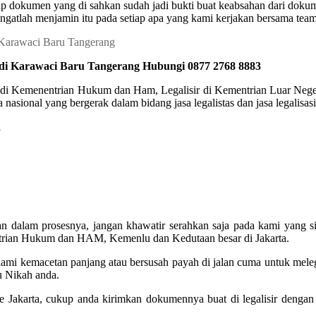
 dokumen yang di sahkan sudah jadi bukti buat keabsahan dari dokumen 
ngatlah menjamin itu pada setiap apa yang kami kerjakan bersama team 
 di Karawaci Baru Tangerang Hubungi 0877 2768 8883
r di Kemenentrian Hukum dan Ham, Legalisir di Kementrian Luar Negeri
nasional yang bergerak dalam bidang jasa legalistas dan jasa legalisa
a
tan dalam prosesnya, jangan khawatir serahkan saja pada kami yang
entrian Hukum dan HAM, Kemenlu dan Kedutaan besar di Jakarta.
alami kemacetan panjang atau bersusah payah di jalan cuma untuk mel
u Nikah anda.
 ke Jakarta, cukup anda kirimkan dokumennya buat di legalisir deng