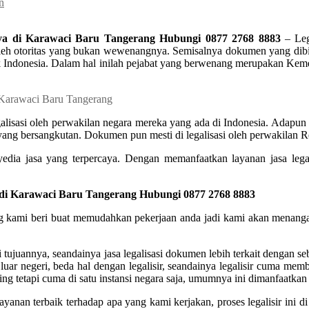
n
ya di Karawaci Baru Tangerang Hubungi 0877 2768 8883
– Lega
eh otoritas yang bukan wewenangnya. Semisalnya dokumen yang dibiki
epublik Indonesia. Dalam hal inilah pejabat yang berwenang merupakan
sasi oleh perwakilan negara mereka yang ada di Indonesia. Adapun dok
 yang bersangkutan. Dokumen pun mesti di legalisasi oleh perwakilan Re
edia jasa yang terpercaya. Dengan memanfaatkan layanan jasa legali
 di Karawaci Baru Tangerang Hubungi 0877 2768 8883
yang kami beri buat memudahkan pekerjaan anda jadi kami akan menangan
ujuannya, seandainya jasa legalisasi dokumen lebih terkait dengan s
 luar negeri, beda hal dengan legalisir, seandainya legalisir cuma me
g tetapi cuma di satu instansi negara saja, umumnya ini dimanfaatkan 
ayanan terbaik terhadap apa yang kami kerjakan, proses legalisir in