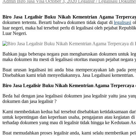
Admin Biro Jasa Visa
October 3, 2020
Legalisir / Legalisasi Dokume
Biro Jasa Legalisir Buku Nikah Kementrian Agama Terperca
dokumen tertentu. Berarti bahwa dokumen tidak dapat di
legalisasi
ol
luar negeri, maka hal tersebut perlu di legalisasi oleh pejabat R
Luar Negeri.
Bahkan juga beberapa negara pun mengharuskan dokumen untuk legali
maka dokumen itu mesti di legalisasi otoritas maupun pejabat negara
Buat urusan legalisasi ini anda bisa mempercayakan lah pada peny
Disebabkan kami telah menyediakannya. Jasa Legalisasi kementrian.
Biro Jasa Legalisir Buku Nikah Kementrian Agama Terpercaya
Beda hal dengan jasa legalisasi dokumen jasa legalisir yaitu jasa 
dokumen dan jasa legalisir ?
Kami membedakan kedua hal tersebut disebabkan ketidaksamaan dari t
untuk kepentingan dan keperluan usaha, pengajaran atau kegiatan di
terhadap dokumen yang mau di legalisir tidak hingga ke Kedutaan Asin
Buat memudahkan proses legalisir anda, kami selalu memberikan pel