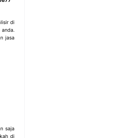
sir di
 anda.
n jasa
n saja
kah di