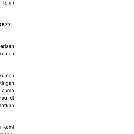
 telah
 0877
erjaan
okumen
okumen
tingan
ir cuma
mau di
aatkan
g kami