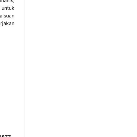
manis,
 untuk
alsuan
rjakan
 0877