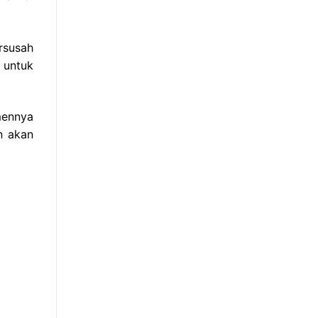
rsusah
 untuk
mennya
n akan