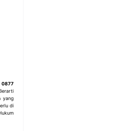
i 0877
erarti
n yang
erlu di
 Hukum