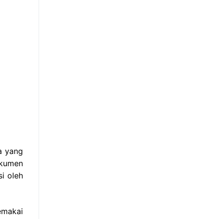
a yang
okumen
i oleh
emakai