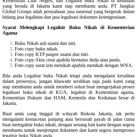
Kementrian Luar Negeri, dan Legalisir buku Nikah di kedutaan
yang berada di Jakarta kami siap membantu anda. PT Jangkar
Global Groups ialah perusahaan jasa nasional yang bergerak dalam
bidang jasa legalistas dan jasa legalisasi dokumen keimigrasiaan.
Syarat Melengkapi Legalisir Buku Nikah di Kementerian
Agama
Buku Nikah asli suami dan istri.
Foto copy buku nikah.
Foto copy KTP paspor suami dan istri.
Foto copy Akta cerai apabila berstatus duda atau janda.
Foto copy surat izin menikah apabila menikah dengan WNA.
Bila anda Legalisir buku Nikah tetapi anda mengalami kesulitan
dalam prosesnya, jangan khawatir serahkan saja pada kami yang
siap membantu anda untuk memberi solusi buat mengerjakan proses
legalisasi buku nikah di KUA, legalisir di Kementrian agama,
Kementrian Hukum dan HAM, Kemenlu dan Kedutaan besar di
Jakarta.
Buat anda yang tinggal di wilayah Ibukota Jakarta, tak perlu
mengalami kemacetan panjang atau bersusah payah di jalan cuma
buat melegalisir buku nikah, dengan senang hati kami dengan segera
membantu untuk menjemput dokumen dan kami segera memproses
legalisir buku Nikah anda.