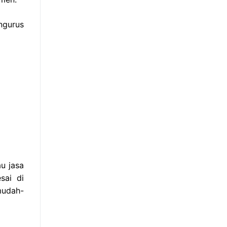
ngurus
u jasa
sai di
mudah-