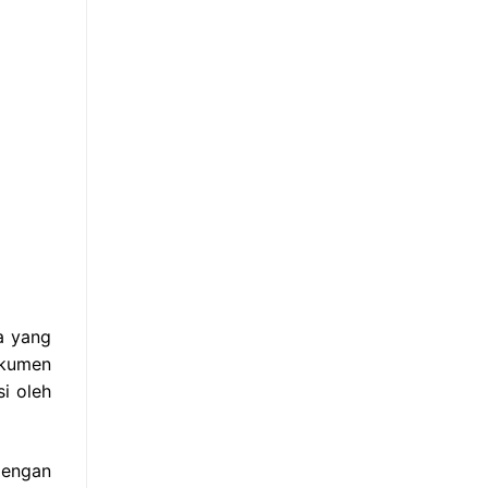
a yang
okumen
i oleh
Dengan