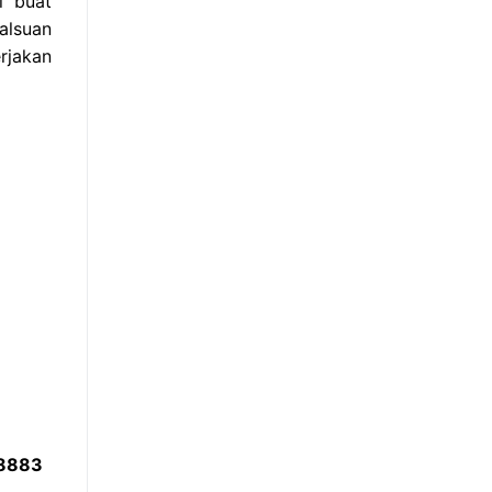
i buat
alsuan
rjakan
 8883