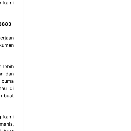
b kami
 8883
erjaan
okumen
 lebih
an dan
r cuma
mau di
an buat
g kami
manis,