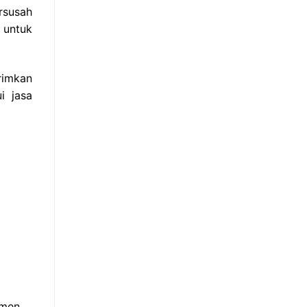
rsusah
 untuk
rimkan
i jasa
umen.