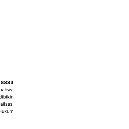
8 8883
 bahwa
ibikin
alisasi
 Hukum