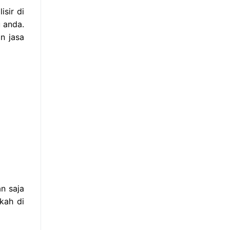
sir di
 anda.
n jasa
n saja
kah di