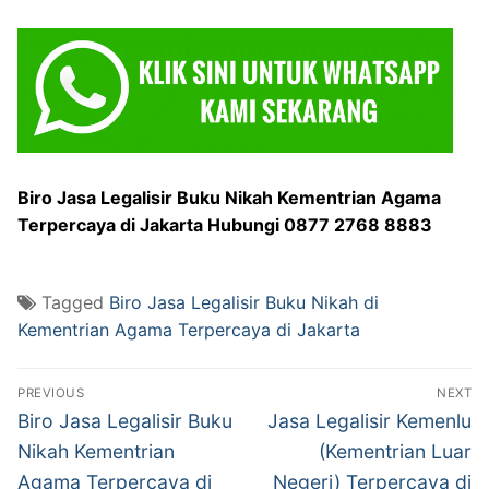
Biro Jasa Legalisir Buku Nikah Kementrian Agama
Terpercaya di Jakarta Hubungi 0877 2768 8883
Tagged
Biro Jasa Legalisir Buku Nikah di
Kementrian Agama Terpercaya di Jakarta
Post
PREVIOUS
NEXT
navigation
Previous
Next
Biro Jasa Legalisir Buku
Jasa Legalisir Kemenlu
post:
post:
Nikah Kementrian
(Kementrian Luar
Agama Terpercaya di
Negeri) Terpercaya di