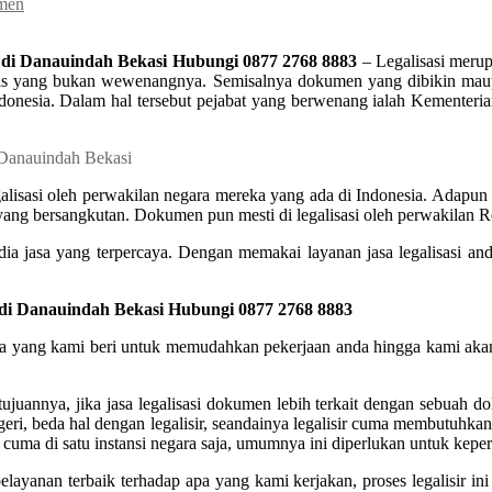
umen
 di Danauindah Bekasi Hubungi 0877 2768 8883
– Legalisasi merup
as yang bukan wewenangnya. Semisalnya dokumen yang dibikin maupun
ik Indonesia. Dalam hal tersebut pejabat yang berwenang ialah Keme
sasi oleh perwakilan negara mereka yang ada di Indonesia. Adapun dok
 yang bersangkutan. Dokumen pun mesti di legalisasi oleh perwakilan Re
ia jasa yang terpercaya. Dengan memakai layanan jasa legalisasi and
 di Danauindah Bekasi Hubungi 0877 2768 8883
jasa yang kami beri untuk memudahkan pekerjaan anda hingga kami aka
juannya, jika jasa legalisasi dokumen lebih terkait dengan sebuah d
egeri, beda hal dengan legalisir, seandainya legalisir cuma membutuhka
cuma di satu instansi negara saja, umumnya ini diperlukan untuk keper
layanan terbaik terhadap apa yang kami kerjakan, proses legalisir 