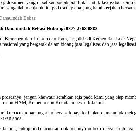
p dokumen yang di sahkan sudah jadi bukti untuk keabsahan dari dok
ami sangatlah menjamin itu pada setiap apa yang kami kerjakan bersama 
 di Danauindah Bekasi Hubungi 0877 2768 8883
r di Kemenentrian Hukum dan Ham, Legalisir di Kementrian Luar Negeri
nasional yang bergerak dalam bidang jasa legalistas dan jasa legalisa
a
m prosesnya, jangan khawatir serahkan saja pada kami yang siap memb
kum dan HAM, Kemenlu dan Kedutaan besar di Jakarta.
alami kemacetan panjang atau bersusah payah di jalan cuma untuk mele
Nikah anda.
 ke Jakarta, cukup anda kirimkan dokumennya untuk di legalisir deng