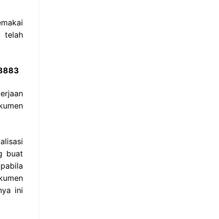
emakai
 telah
 8883
erjaan
okumen
lisasi
g buat
pabila
okumen
ya ini