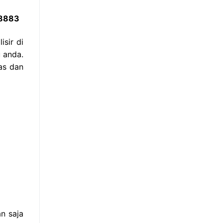
 8883
sir di
 anda.
as dan
n saja