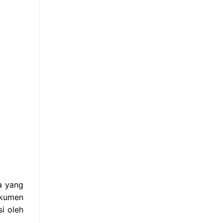
a yang
okumen
i oleh