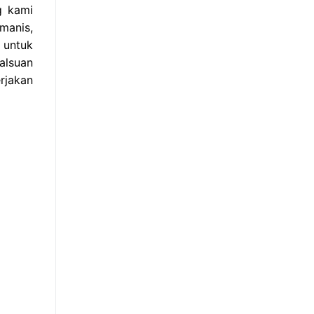
g kami
manis,
 untuk
alsuan
rjakan