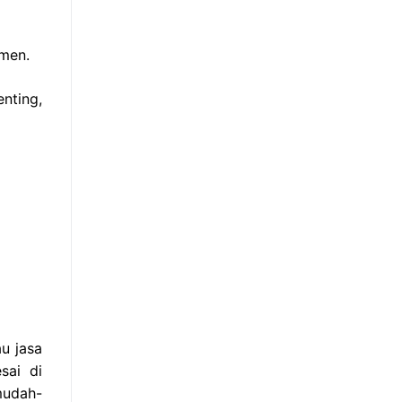
umen.
nting,
u jasa
sai di
mudah-