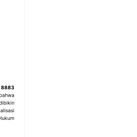
8 8883
 bahwa
ibikin
alisasi
 Hukum