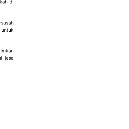
kah di
rsusah
 untuk
rimkan
i jasa