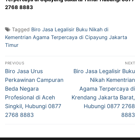
2768 8883
Tagged
Biro Jasa Legalisir Buku Nikah di
Kementrian Agama Terpercaya di Cipayung Jakarta
Timur
Post
PREVIOUS
NEXT
navigation
Previous
Next
Biro Jasa Urus
Biro Jasa Legalisir Buku
post:
post:
Perkawinan Campuran
Nikah Kementrian
Beda Negara
Agama Terpercaya di
Profesional di Aceh
Krendang Jakarta Barat,
Singkil, Hubungi 0877
Hubungi 0877 2768
2768 8883
8883