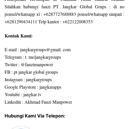
Silahkan hubungi fauzi PT. Jangkar Global Grups : di no
ponsel/whatsapp xl : +6287727688883 ponsel/whatsapp simpati :
+6281290434111 Telp kantor : +622122008353
Kontak Kami:
E-mail : jangkargroups@gmail. com
Telegram : t. me/jangkargroups
Twitter : @fauzimanpower
FB : pt jangkar global groups
Instagram : jangkargroups
Google Playstore : jangkarapps
Youtube : jangkar tv
Linkedin : Akhmad Fauzi Manpower
Hubungi Kami Via Telepon: