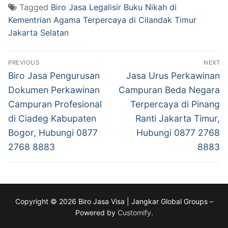
Tagged
Biro Jasa Legalisir Buku Nikah di
Kementrian Agama Terpercaya di Cilandak Timur
Jakarta Selatan
Post
PREVIOUS
NEXT
navigation
Previous
Next
Biro Jasa Pengurusan
Jasa Urus Perkawinan
post:
post:
Dokumen Perkawinan
Campuran Beda Negara
Campuran Profesional
Terpercaya di Pinang
di Ciadeg Kabupaten
Ranti Jakarta Timur,
Bogor, Hubungi 0877
Hubungi 0877 2768
2768 8883
8883
Copyright © 2026 Biro Jasa Visa | Jangkar Global Groups –
Powered by
Customify
.