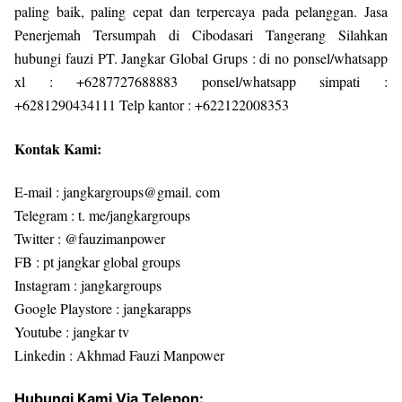
paling baik, paling cepat dan terpercaya pada pelanggan. Jasa
Penerjemah Tersumpah di Cibodasari Tangerang Silahkan
hubungi fauzi PT. Jangkar Global Grups : di no ponsel/whatsapp
xl : +6287727688883 ponsel/whatsapp simpati :
+6281290434111 Telp kantor : +622122008353
Kontak Kami:
E-mail : jangkargroups@gmail. com
Telegram : t. me/jangkargroups
Twitter : @fauzimanpower
FB : pt jangkar global groups
Instagram : jangkargroups
Google Playstore : jangkarapps
Youtube : jangkar tv
Linkedin : Akhmad Fauzi Manpower
Hubungi Kami Via Telepon: