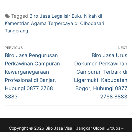
Tagged
Biro Jasa Legalisir Buku Nikah di
Kementrian Agama Terpercaya di Cibodasari
Tangerang
Post
PREVIOUS
NEXT
navigation
Previous
Next
Biro Jasa Pengurusan
Biro Jasa Urus
post:
post:
Perkawinan Campuran
Dokumen Perkawinan
Kewarganegaraan
Campuran Terbaik di
Profesional di Banjar,
Ligarmukti Kabupaten
Hubungi 0877 2768
Bogor, Hubungi 0877
8883
2768 8883
Copyright © 2026 Biro Jasa Visa | Jangkar Global Groups –