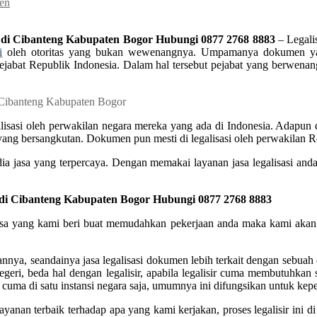
men
 di Cibanteng Kabupaten Bogor Hubungi 0877 2768 8883
– Legali
i
oleh otoritas yang bukan wewenangnya. Umpamanya dokumen yang
oleh pejabat Republik Indonesia. Dalam hal tersebut pejabat yang ber
asi oleh perwakilan negara mereka yang ada di Indonesia. Adapun dok
 yang bersangkutan. Dokumen pun mesti di legalisasi oleh perwakilan Re
ia jasa yang terpercaya. Dengan memakai layanan jasa legalisasi anda
 di Cibanteng Kabupaten Bogor Hubungi 0877 2768 8883
 jasa yang kami beri buat memudahkan pekerjaan anda maka kami akan
nya, seandainya jasa legalisasi dokumen lebih terkait dengan sebuah
negeri, beda hal dengan legalisir, apabila legalisir cuma membutuhkan
cuma di satu instansi negara saja, umumnya ini difungsikan untuk kepe
ayanan terbaik terhadap apa yang kami kerjakan, proses legalisir in