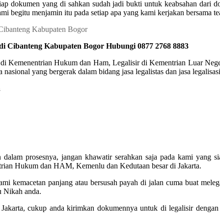
p dokumen yang di sahkan sudah jadi bukti untuk keabsahan dari dok
ami begitu menjamin itu pada setiap apa yang kami kerjakan bersama tea
 di Cibanteng Kabupaten Bogor Hubungi 0877 2768 8883
r di Kemenentrian Hukum dan Ham, Legalisir di Kementrian Luar Negeri
nasional yang bergerak dalam bidang jasa legalistas dan jasa legalisa
a
an dalam prosesnya, jangan khawatir serahkan saja pada kami yang 
entrian Hukum dan HAM, Kemenlu dan Kedutaan besar di Jakarta.
alami kemacetan panjang atau bersusah payah di jalan cuma buat mele
u Nikah anda.
ke Jakarta, cukup anda kirimkan dokumennya untuk di legalisir deng