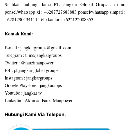
Silahkan hubungi fauzi PT. Jangkar Global Grups : di no
ponsel/whatsapp xl : +6287727688883 ponsel/whatsapp simpati :
+6281290434111 Telp kantor : +622122008353
Kontak Kami:
E-mail : jangkargroups@gmail. com
Telegram : t. me/jangkargroups
Twitter : @fauzimanpower
FB : pt jangkar global groups
Instagram : jangkargroups
Google Playstore : jangkarapps
Youtube : jangkar tv
Linkedin : Akhmad Fauzi Manpower
Hubungi Kami Via Telepon: