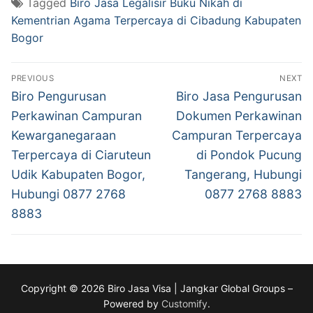
Tagged
Biro Jasa Legalisir Buku Nikah di
Kementrian Agama Terpercaya di Cibadung Kabupaten
Bogor
Post
PREVIOUS
NEXT
navigation
Previous
Next
Biro Pengurusan
Biro Jasa Pengurusan
post:
post:
Perkawinan Campuran
Dokumen Perkawinan
Kewarganegaraan
Campuran Terpercaya
Terpercaya di Ciaruteun
di Pondok Pucung
Udik Kabupaten Bogor,
Tangerang, Hubungi
Hubungi 0877 2768
0877 2768 8883
8883
Copyright © 2026 Biro Jasa Visa | Jangkar Global Groups –
Powered by
Customify
.