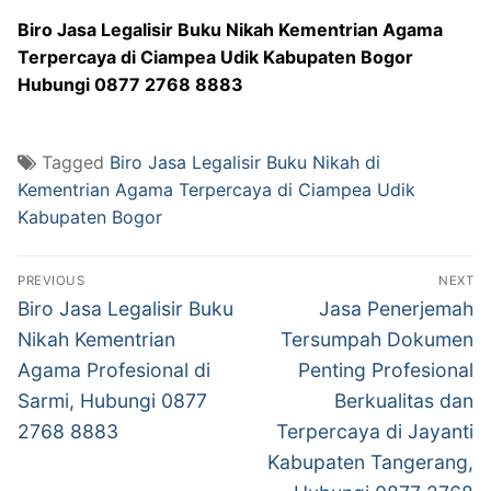
Biro Jasa Legalisir Buku Nikah Kementrian Agama
Terpercaya di Ciampea Udik Kabupaten Bogor
Hubungi 0877 2768 8883
Tagged
Biro Jasa Legalisir Buku Nikah di
Kementrian Agama Terpercaya di Ciampea Udik
Kabupaten Bogor
Post
PREVIOUS
NEXT
navigation
Previous
Next
Biro Jasa Legalisir Buku
Jasa Penerjemah
post:
post:
Nikah Kementrian
Tersumpah Dokumen
Agama Profesional di
Penting Profesional
Sarmi, Hubungi 0877
Berkualitas dan
2768 8883
Terpercaya di Jayanti
Kabupaten Tangerang,