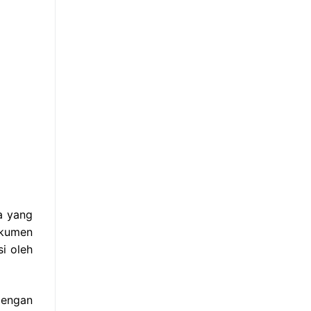
a yang
okumen
i oleh
Dengan