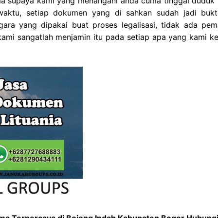
gama supaya kami yang menangani anda cuma tinggal duduk 
aktu, setiap dokumen yang di sahkan sudah jadi bukt
ara yang dipakai buat proses legalisasi, tidak ada pem
 kami sangatlah menjamin itu pada setiap apa yang kami ke
gama Terpercaya di Bojong Indah Kabupaten Bogor Hubung