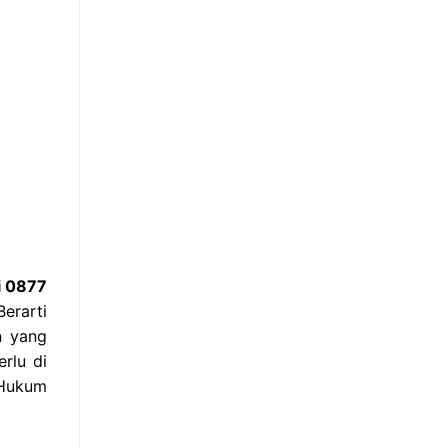
i 0877
erarti
n yang
erlu di
 Hukum