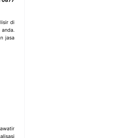
sir di
 anda.
n jasa
awatir
lisasi