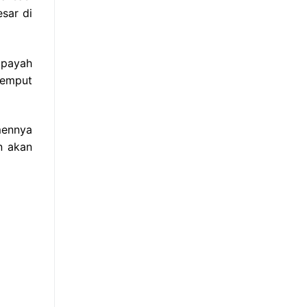
sar di
 payah
jemput
mennya
n akan