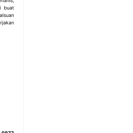
manis,
i buat
alsuan
rjakan
i 0877