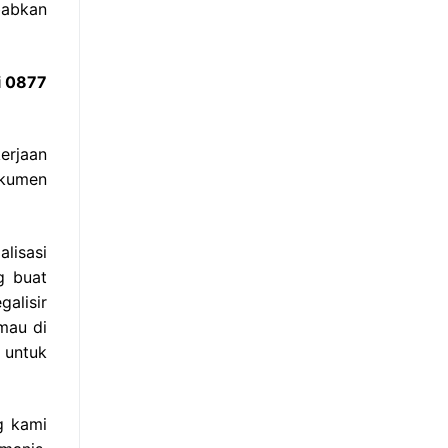
babkan
i 0877
erjaan
okumen
lisasi
g buat
galisir
mau di
 untuk
g kami