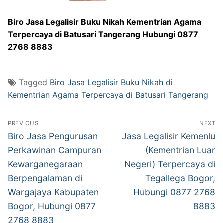
Biro Jasa Legalisir Buku Nikah Kementrian Agama
Terpercaya di Batusari Tangerang Hubungi 0877
2768 8883
Tagged
Biro Jasa Legalisir Buku Nikah di
Kementrian Agama Terpercaya di Batusari Tangerang
Post
PREVIOUS
NEXT
navigation
Previous
Next
Biro Jasa Pengurusan
Jasa Legalisir Kemenlu
post:
post:
Perkawinan Campuran
(Kementrian Luar
Kewarganegaraan
Negeri) Terpercaya di
Berpengalaman di
Tegallega Bogor,
Wargajaya Kabupaten
Hubungi 0877 2768
Bogor, Hubungi 0877
8883
2768 8883