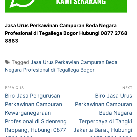
Jasa Urus Perkawinan Campuran Beda Negara
Profesional di Tegallega Bogor Hubungi 0877 2768
8883
Tagged
Jasa Urus Perkawian Campuran Beda
Negara Profesional di Tegallega Bogor
Post
PREVIOUS
NEXT
navigation
Previous
Next
Biro Jasa Pengurusan
Biro Jasa Urus
post:
post:
Perkawinan Campuran
Perkawinan Campuran
Kewarganegaraan
Beda Negara
Profesional di Sidenreng
Terpercaya di Tangki
Rappang, Hubungi 0877
Jakarta Barat, Hubungi