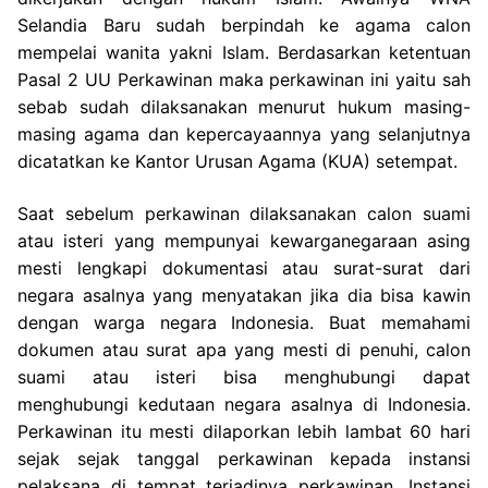
Selandia Baru sudah berpindah ke agama calon
mempelai wanita yakni Islam. Berdasarkan ketentuan
Pasal 2 UU Perkawinan maka perkawinan ini yaitu sah
sebab sudah dilaksanakan menurut hukum masing-
masing agama dan kepercayaannya yang selanjutnya
dicatatkan ke Kantor Urusan Agama (KUA) setempat.
Saat sebelum perkawinan dilaksanakan calon suami
atau isteri yang mempunyai kewarganegaraan asing
mesti lengkapi dokumentasi atau surat-surat dari
negara asalnya yang menyatakan jika dia bisa kawin
dengan warga negara Indonesia. Buat memahami
dokumen atau surat apa yang mesti di penuhi, calon
suami atau isteri bisa menghubungi dapat
menghubungi kedutaan negara asalnya di Indonesia.
Perkawinan itu mesti dilaporkan lebih lambat 60 hari
sejak sejak tanggal perkawinan kepada instansi
pelaksana di tempat terjadinya perkawinan. Instansi