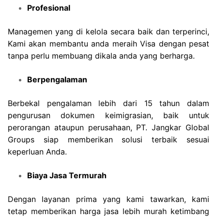
Profesional
Managemen yang di kelola secara baik dan terperinci,
Kami akan membantu anda meraih Visa dengan pesat
tanpa perlu membuang dikala anda yang berharga.
Berpengalaman
Berbekal pengalaman lebih dari 15 tahun dalam
pengurusan dokumen keimigrasian, baik untuk
perorangan ataupun perusahaan, PT. Jangkar Global
Groups siap memberikan solusi terbaik sesuai
keperluan Anda.
Biaya Jasa Termurah
Dengan layanan prima yang kami tawarkan, kami
tetap memberikan harga jasa lebih murah ketimbang