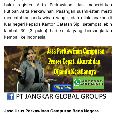
buku register Akta Perkawinan dan menerbitkan
kutipan Akta Perkawinan. Pasangan suami-isteri mesti
mencatatkan perkawinan yang sudah dilaksanakan di
luar negeri kepada Kantor Catatan Sipil setempat lebih
lambat 30 (3 puluh) hari sejak yang bersangkutan
kembali ke Indonesia.
Jasa Urus Perkawinan Campuran Beda Negara