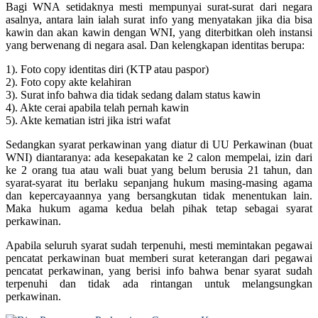
Bagi WNA setidaknya mesti mempunyai surat-surat dari negara
asalnya, antara lain ialah surat info yang menyatakan jika dia bisa
kawin dan akan kawin dengan WNI, yang diterbitkan oleh instansi
yang berwenang di negara asal. Dan kelengkapan identitas berupa:
1). Foto copy identitas diri (KTP atau paspor)
2). Foto copy akte kelahiran
3). Surat info bahwa dia tidak sedang dalam status kawin
4). Akte cerai apabila telah pernah kawin
5). Akte kematian istri jika istri wafat
Sedangkan syarat perkawinan yang diatur di UU Perkawinan (buat
WNI) diantaranya: ada kesepakatan ke 2 calon mempelai, izin dari
ke 2 orang tua atau wali buat yang belum berusia 21 tahun, dan
syarat-syarat itu berlaku sepanjang hukum masing-masing agama
dan kepercayaannya yang bersangkutan tidak menentukan lain.
Maka hukum agama kedua belah pihak tetap sebagai syarat
perkawinan.
Apabila seluruh syarat sudah terpenuhi, mesti memintakan pegawai
pencatat perkawinan buat memberi surat keterangan dari pegawai
pencatat perkawinan, yang berisi info bahwa benar syarat sudah
terpenuhi dan tidak ada rintangan untuk melangsungkan
perkawinan.