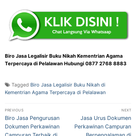
Biro Jasa Legalisir Buku Nikah Kementrian Agama
Terpercaya di Pelalawan Hubungi 0877 2768 8883
Tagged
Biro Jasa Legalisir Buku Nikah di
Kementrian Agama Terpercaya di Pelalawan
Post
PREVIOUS
NEXT
navigation
Previous
Next
Biro Jasa Pengurusan
Jasa Urus Dokumen
post:
post:
Dokumen Perkawinan
Perkawinan Campuran
Campuran Terbaik di
Berpengalaman di